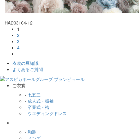
HAD03104-12
1
2
3
4
衣裳の豆知識
よくあるご質問
ご衣裳
-
七五三
-
成人式・振袖
-
卒業式・袴
-
ウエディングドレス
-
和装
-
メンズ